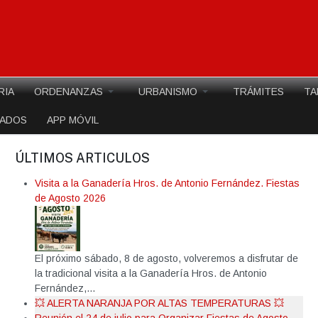
RIA
ORDENANZAS
URBANISMO
TRÁMITES
TA
EADOS
APP MÓVIL
ÚLTIMOS ARTICULOS
Visita a la Ganadería Hros. de Antonio Fernández. Fiestas
de Agosto 2026
El próximo sábado, 8 de agosto, volveremos a disfrutar de
la tradicional visita a la Ganadería Hros. de Antonio
Fernández,...
💥 ALERTA NARANJA POR ALTAS TEMPERATURAS 💥