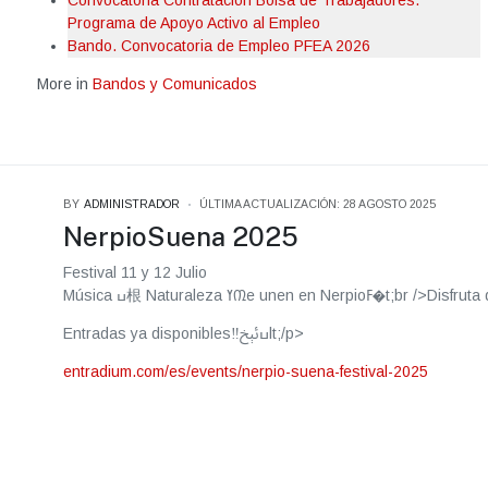
Convocatoria Contratación Bolsa de Trabajadores.
Programa de Apoyo Activo al Empleo
Bando. Convocatoria de Empleo PFEA 2026
More in
Bandos y Comunicados
BY
ADMINISTRADOR
ÚLTIMA ACTUALIZACIÓN: 28 AGOSTO 2025
NerpioSuena 2025
Festival 11 y 12 Julio
Música ߎ根 Naturaleza ߌ᠓e unen
Entradas ya disponibles‼️ߎﯸﺦlt;/p>
entradium.com/es/events/nerpio-suena-festival-2025