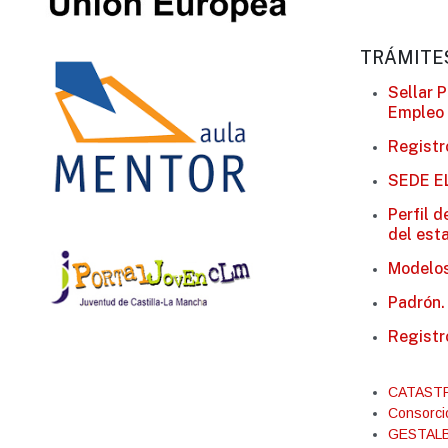
TRÁMITE
Sellar 
Empleo
Registro
SEDE E
Perfil 
del est
Modelos
Padrón.
Registr
CATASTRO
Consorcio
GESTALBA