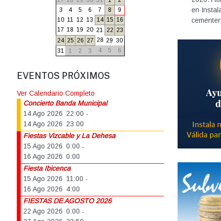
27
28
29
30
31
1
2
en Instal
3
4
5
6
7
8
9
10
11
12
13
14
15
16
cementeri
17
18
19
20
21
22
23
28
24
25
26
27
29
30
4
5
6
31
1
2
3
EVENTOS PRÓXIMOS
Ver Calendario Completo
Concierto Banda Municipal
14 Ago 2026
22:00
-
14 Ago 2026
23:00
Fiestas Vizcable y La Dehesa
15 Ago 2026
0:00
-
16 Ago 2026
0:00
Fiesta Ibicenca
15 Ago 2026
11:00
-
16 Ago 2026
4:00
FIESTAS DE AGOSTO 2026
22 Ago 2026
0:00
-