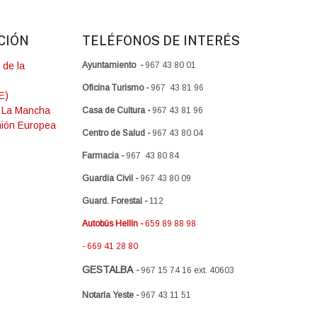
CIÓN
TELÉFONOS DE INTERÉS
 de la
Ayuntamiento -
967 43 80 01
Oficina Turismo -
967 43 81 96
E)
a La Mancha
Casa de Cultura -
967 43 81 96
Unión Europea
Centro de Salud -
967 43 80 04
Farmacia -
967 43 80 84
Guardia Civil -
967 43 80 09
Guard. Forestal -
112
Autobús Hellín -
659 89 88 98
- 669 41 28 80
GESTALBA
-
967 15 74 16 ext. 40603
Notaría Yeste -
967 43 11 51