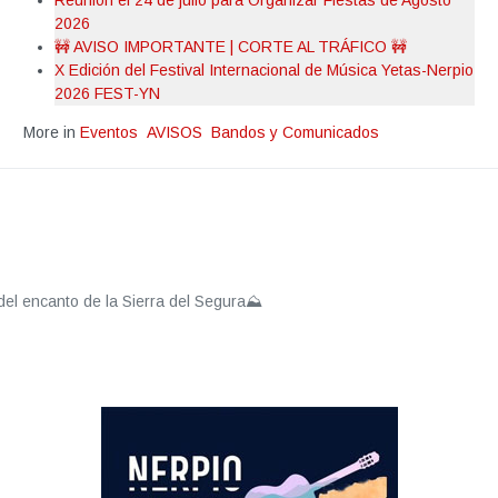
Reunión el 24 de julio para Organizar Fiestas de Agosto
2026
🚧 AVISO IMPORTANTE | CORTE AL TRÁFICO 🚧
X Edición del Festival Internacional de Música Yetas-Nerpio
2026 FEST-YN
More in
Eventos
AVISOS
Bandos y Comunicados
 en Nerpioߓ�t;br />Disfruta del encanto de la Sierra del Segura⛰️