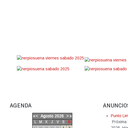
AGENDA
ANUNCIO
Punto Li
«
<
Agosto
2026
>
»
Próxima 
L
M
X
J
V
S
D
2026. Hor